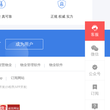
 真可靠
正规 权威 实力
客服
者
成为用户
微信
智慧物业
物业管理软件
物业软件
公众号
ap
订阅网站
|小程序|APP开发|
订阅