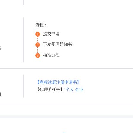
流程：
提交申请
1
下发受理通知书
2
程
核准办理
3
【商标续展注册申请书】
【代理委托书】
个人
企业
载