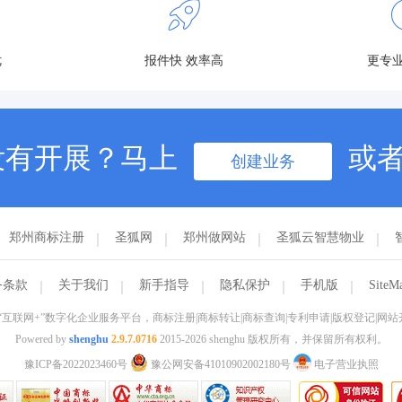
优
报件快 效率高
更专业
没有开展？马上
或
创建业务
郑州商标注册
圣狐网
郑州做网站
圣狐云智慧物业
务条款
关于我们
新手指导
隐私保护
手机版
SiteM
的“互联网+”数字化企业服务平台，商标注册|商标转让|商标查询|专利申请|版权登记|网站开发
Powered by
shenghu
2.9.7.0716
2015-2026 shenghu 版权所有，并保留所有权利。
豫ICP备2022023460号
豫公网安备41010902002180号
电子营业执照