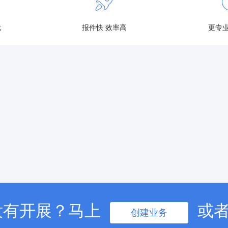
优
报件快 效率高
更专业
没有开展？马上
或
创建业务